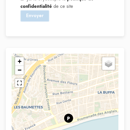
confidentialité
de ce site
Envoyer
+
−