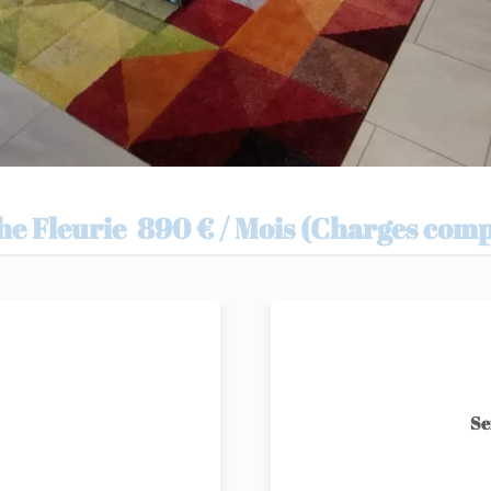
he Fleurie
890 € / Mois (Charges comp
Se