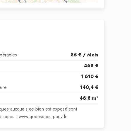
upérables
85 € / Mois
468 €
1 610 €
aire
140,4 €
46.8 m²
isques auxquels ce bien est exposé sont
orisques : www.georisques.gouv.fr