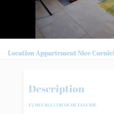
Location Appartement Nice Cornic
Description
F2 MEUBLE CORNICHE FLEURIE