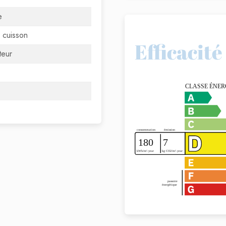
e
 cuisson
Efficacit
teur