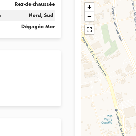
Rez-de-chaussée
+
n
Nord, Sud
−
Dégagée Mer