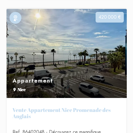
420 000 €
Exclusivité
Appartement
Nice
Vente Appartement Nice Promenade des
Anglais
Ref. 86402048
- Découvrez ce magnifique