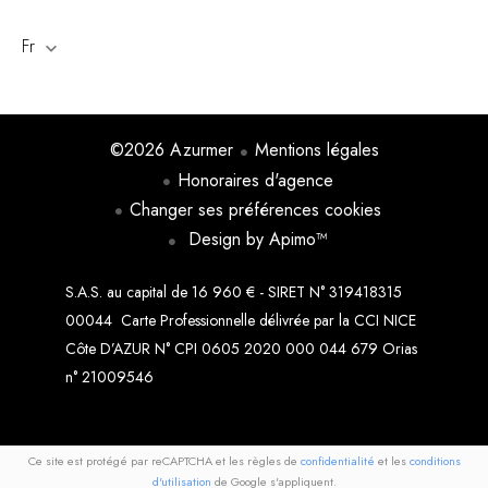
Fr
©2026 Azurmer
Mentions légales
Honoraires d'agence
Changer ses préférences cookies
Design by
Apimo™
S.A.S. au capital de 16 960 € - SIRET N° 319418315
00044 Carte Professionnelle délivrée par la CCI NICE
Côte D’AZUR N° CPI 0605 2020 000 044 679 Orias
n° 21009546
Ce site est protégé par reCAPTCHA et les règles de
confidentialité
et les
conditions
d'utilisation
de Google s'appliquent.