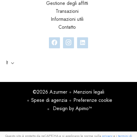
Gestione degli affitti
Transazioni
Informazioni utili
Contatto
It
©2026 Azurmer
Menzioni legali
Spese di agenzia
Preferenze cookie
Design by
Apimo™
Questo sito è protetto da reCAPTCHA e si applicano le norme sulla
privacy
e i
termini di