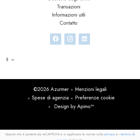
Transazioni
Informazioni utili
Contatto
It
©2026 Azurmer
Menzioni legali
Spese di agenzia
Preferenze cookie
Design by
Apimo™
Questo sito è protetto da reCAPTCHA e si applicano le norme sulla
privacy
e i
termini di