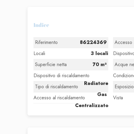
Indice
Riferimento
86224369
Accesso a
Locali
3 locali
Dispositiv
Superficie netta
70 m²
Acque n
Dispositivo di riscaldamento
Condizion
Radiatore
Tipo di riscaldamento
Esposizi
Gas
Accesso al riscaldamento
Vista
Centralizzato