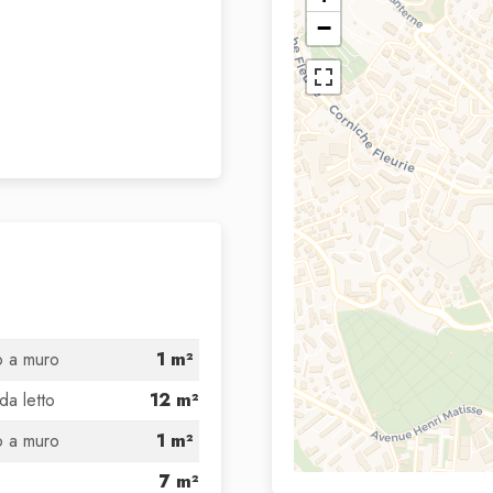
−
o a muro
1 m²
da letto
12 m²
o a muro
1 m²
7 m²