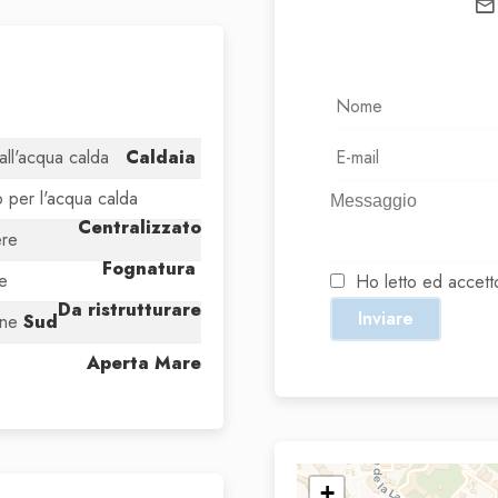
ll'acqua calda
Caldaia
o per l'acqua calda
Centralizzato
ere
Fognatura
e
Ho letto ed accet
Da ristrutturare
Inviare
one
Sud
Aperta Mare
+