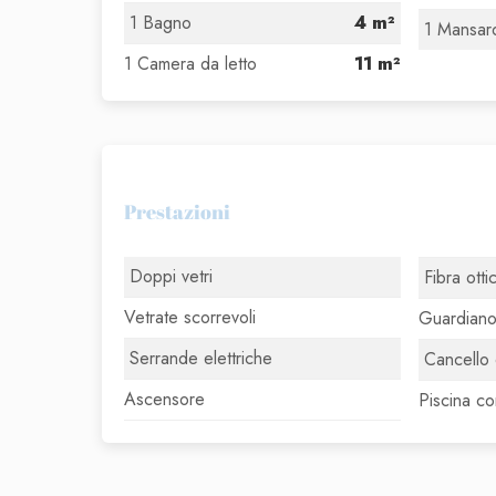
1 Bagno
4 m²
1 Mansar
1 Camera da letto
11 m²
Prestazioni
Doppi vetri
Fibra otti
Vetrate scorrevoli
Guardian
Serrande elettriche
Cancello 
Ascensore
Piscina c