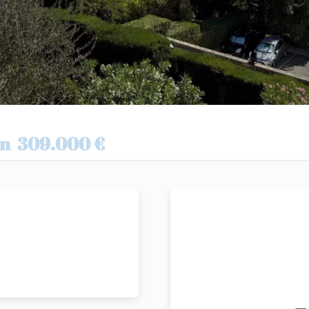
on
309.000 €