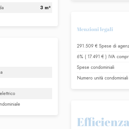
da
3 m²
Menzioni legali
291.509 € Spese di agenz
6% ( 17.491 € ) IVA compr
Spese condominiali
ca
Numero unità condominiali
o
elettrico
ondominiale
Efficienz