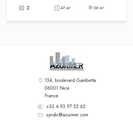
2
47 m²
26 m²
134, boulevard Gambetta
06001 Nice
France
+33 4 93 97 52 62
syndic@azurmer.com